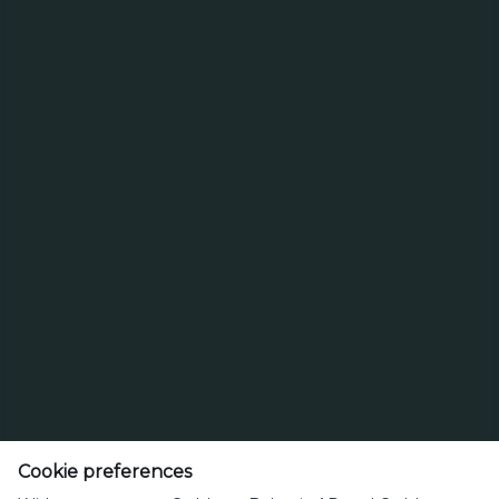
Търсене
Изберете вид бира
www.carlsbergbulgaria.bg
Cookie preferences
Телефон: +359 4401360